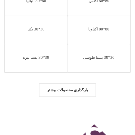
80*80 آگنس
80*80 آلبانیا
80*80 اٌکتاویا
30*30 یکتا
30*30 یسنا طوسی
30*30 یسنا تیره
بارگذاری محصولات بیشتر