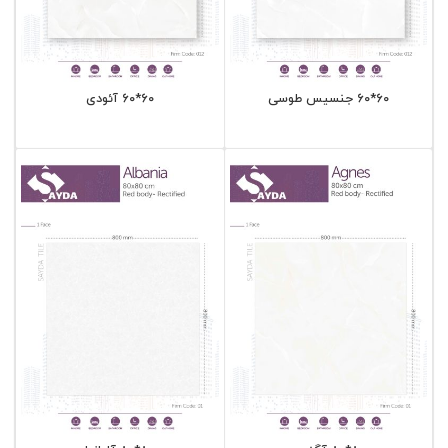
60*60 جنسیس طوسی
60*60 آئودی