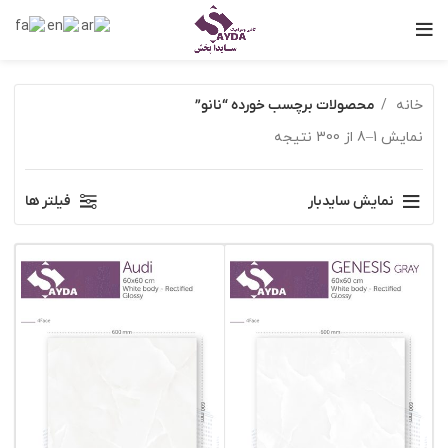
خانه
محصولات برچسب خورده “نانو”
نمایش 1–8 از 300 نتیجه
نمایش سایدبار
فیلتر ها