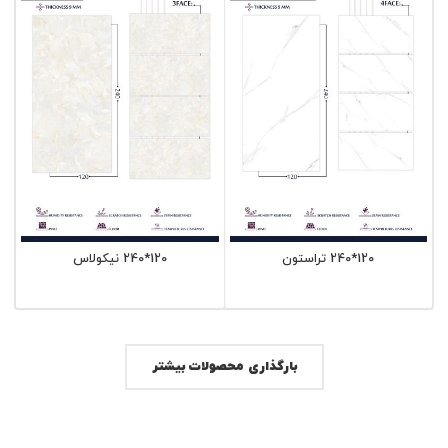
120*240 تراستون
120*240 نیکولاس
بارگذاری محصولات بیشتر