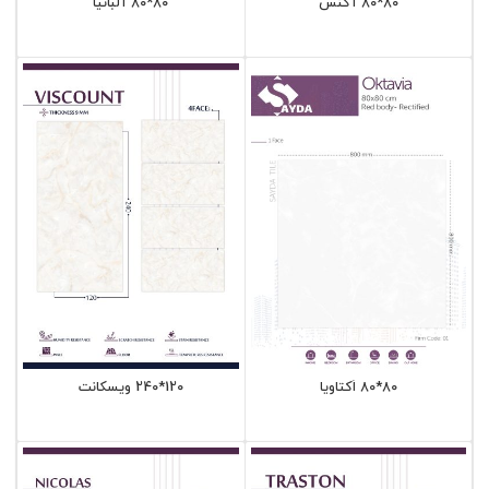
80*80 آگنس
80*80 آلبانیا
120*240 ویسکانت
80*80 اٌکتاویا