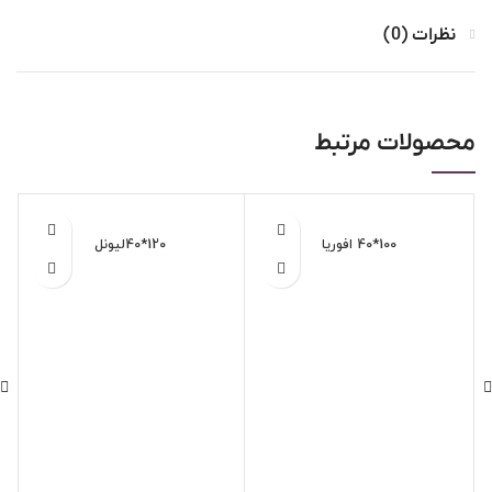
نظرات (0)
محصولات مرتبط
100*40 افوریا
120*40لیونل