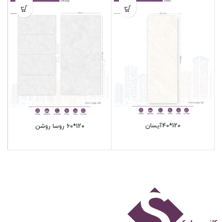
120*40آیسان
120*60 روسا روشن