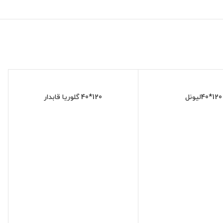
120*40لیونل
120*40 گلوریا قابدار