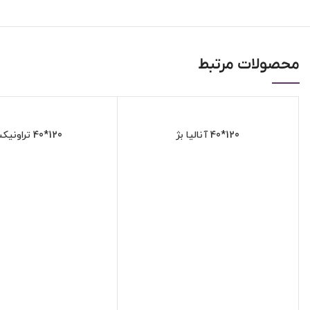
محصولات مرتبط
120*40 آنالیا بژ
120*40 تراونیکس