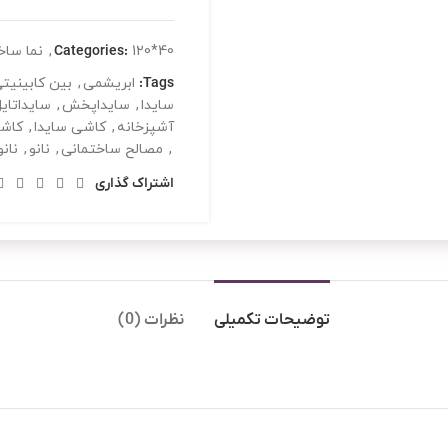
120*40
Categories:
,
نما ساخ
Tags:
ابریشمی
,
بین کابینیت
سایدا
,
سایداپخش
,
سایداتای
آشپزخانه
,
کاشی سایدا
,
کاش
,
مصالح ساختمانی
,
نانو
,
نان
اشتراک گذاری
توضیحات تکمیلی
نظرات (0)