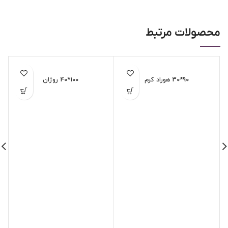
محصولات مرتبط
90*30 هوراد کرم
100*40 روژان