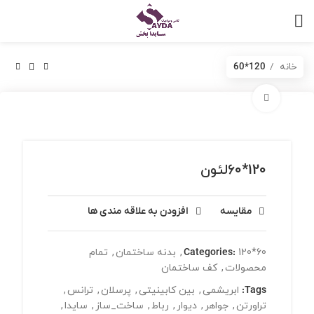
خانه
120*60
برای بزرگنمایی کلیک کنید
120*60لئون
مقایسه
افزودن به علاقه مندی ها
120*60
Categories:
,
بدنه ساختمان
,
تمام
محصولات
,
کف ساختمان
Tags:
ابریشمی
,
بین کابینیتی
,
پرسلان
,
ترانس
,
تراورتن
,
جواهر
,
دیوار
,
رباط
,
ساخت_ساز
,
سایدا
,