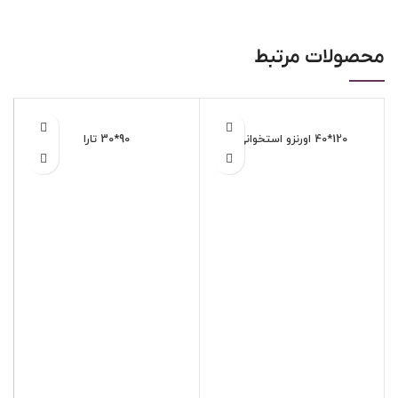
محصولات مرتبط
120*40 اورنزو استخوانی
90*30 تارا