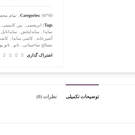
60*60
Categories:
,
تمام محص
Tags:
ابریشمی
,
بین کابینیتی
,
سایدا
,
سایداپخش
,
سایداتایل
,
آشپزخانه
,
کاشی سایدا
,
کاشی
مصالح ساختمانی
,
نانو
,
نانو پ
اشتراک گذاری
توضیحات تکمیلی
نظرات (0)