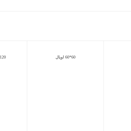
60*60 اوپال
120*40 گلوریا قابدا