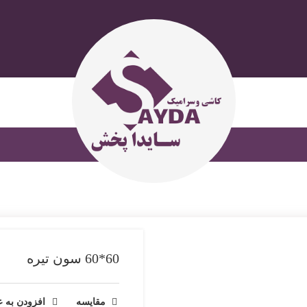
60*60 سون تیره
مقایسه
افزودن به ع