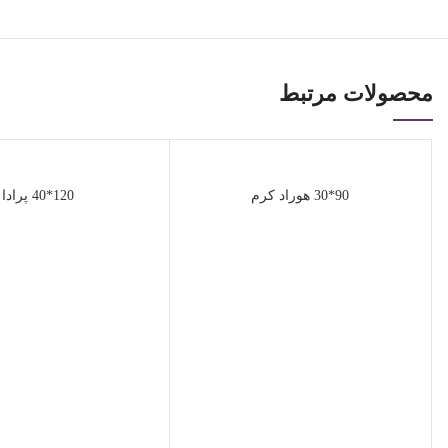
محصولات مرتبط
90*30 هوراد کرم
120*40 پرادا