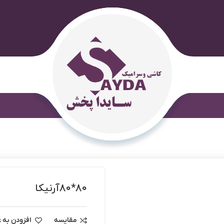
80*80آرنیکا
مقایسه
افزودن به ع