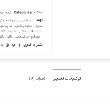
80*80
Categories:
,
تمام مح
Tags:
ابریشمی
,
بین کابینیت
سایدا
,
سایداپخش
,
سایداتای
آشپزخانه
,
کاشی سایدا
,
کاش
,
مصالح ساختمانی
,
نانو
,
نان
اشتراک گذاری
توضیحات تکمیلی
نظرات (0)
س