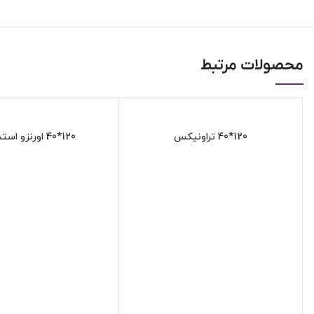
محصولات مرتبط
120*40 تراونیکس
120*40 اورنزو استخوانی