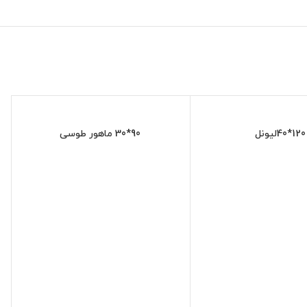
120*40لیونل
90*30 ماهور طوسی